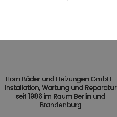
3D Badplaner
Ihr Heizungskonfigurator
Horn Bäder und Heizungen GmbH -
Installation, Wartung und Reparatur
seit 1986 im Raum Berlin und
Brandenburg