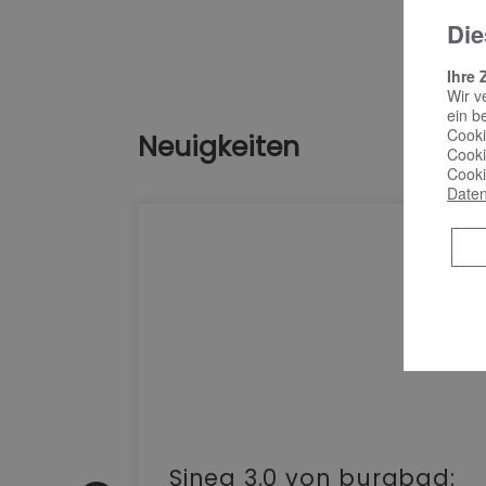
Die
Ihre 
Wir v
ein b
Cooki
Neuigkeiten
Cooki
Cooki
Daten
e |
Sinea 3.0 von burgbad: