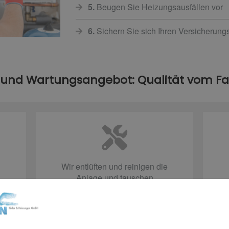
5.
Beugen Sie Heizungsausfällen vor
6.
Sichern Sie sich Ihren Versicherun
 und Wartungsangebot: Qualität vom 
Wir entlüften und reinigen die
Anlage und tauschen
Verschleißteile