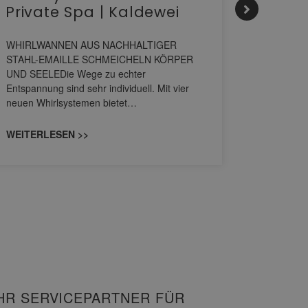
Private Spa | Kaldewei
alltä
HANS
WHIRLWANNEN AUS NACHHALTIGER
STAHL-EMAILLE SCHMEICHELN KÖRPER
Stil für 
UND SEELEDie Wege zu echter
HANSAGENE
Entspannung sind sehr individuell. Mit vier
von Wascht
neuen Whirlsystemen bietet…
unterschi
konzipiert
WEITERLESEN >>
WEITERL
HR SERVICEPARTNER FÜR