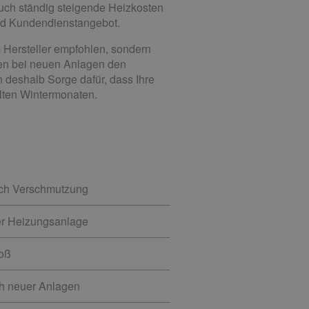
auch ständig steigende Heizkosten
und Kundendienstangebot.
 Hersteller empfohlen, sondern
en bei neuen Anlagen den
 deshalb Sorge dafür, dass Ihre
alten Wintermonaten.
rch Verschmutzung
er Heizungsanlage
toß
ch neuer Anlagen